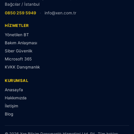
Bağcılar / İstanbul
0850 259 5949
·
info@xen.com.tr
HIZMETLER
Yönetilen BT
Bakım Anlaşması
Siber Güvenlik
Microsoft 365
KVKK Danışmanlık
KURUMSAL
Anasayfa
Hakkımızda
İletişim
Blog
© 2026 Xen Bilişim Danışmanlık Hizmetleri Ltd. Şti.. Tüm hakları