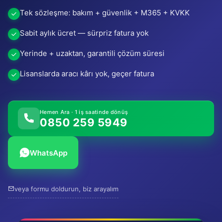
Tek sözleşme: bakım + güvenlik + M365 + KVKK
Sabit aylık ücret — sürpriz fatura yok
Yerinde + uzaktan, garantili çözüm süresi
Lisanslarda aracı kârı yok, geçer fatura
Hemen Ara · 1 iş saatinde dönüş
0850 259 5949
WhatsApp
veya formu doldurun, biz arayalım