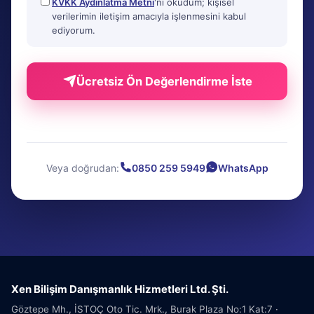
KVKK Aydınlatma Metni
'ni okudum; kişisel
verilerimin iletişim amacıyla işlenmesini kabul
ediyorum.
Ücretsiz Ön Değerlendirme İste
Veya doğrudan:
0850 259 5949
WhatsApp
Xen Bilişim Danışmanlık Hizmetleri Ltd. Şti.
Göztepe Mh., İSTOÇ Oto Tic. Mrk., Burak Plaza No:1 Kat:7 ·