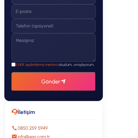
KVKK aydınlatma metnini
okudum, onaylıyorum.
Gönder
İletişim
0850 259 5949
info@xen.com.tr