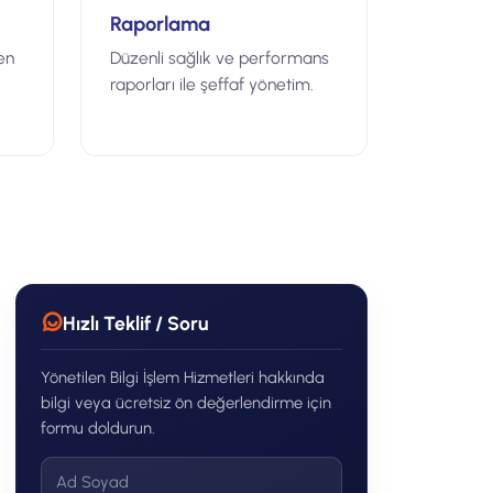
Raporlama
ren
Düzenli sağlık ve performans
raporları ile şeffaf yönetim.
Hızlı Teklif / Soru
Yönetilen Bilgi İşlem Hizmetleri hakkında
bilgi veya ücretsiz ön değerlendirme için
formu doldurun.