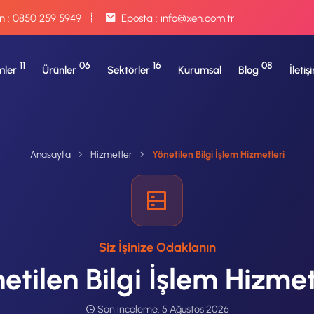
n :
0850 259 5949
Eposta :
info@xen.com.tr
11
06
16
08
ler
Ürünler
Sektörler
Kurumsal
Blog
İletiş
Anasayfa
Hizmetler
Yönetilen Bilgi İşlem Hizmetleri
Siz İşinize Odaklanın
etilen Bilgi İşlem Hizmet
Son inceleme:
5 Ağustos 2026