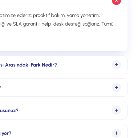
 optimize ederiz; proaktif bakım, yama yönetimi,
ği ve SLA garantili help-desk desteği sağlarız. Tümü
sı Arasındaki Fark Nedir?
olarak cihazların periyodik bakımı ve arıza
?
T ise bunun üstüne 7/24 izleme, güvenlik yönetimi,
kleyen daha kapsamlı, proaktif bir modeldir.
(co-managed) modelde, onların yükünü hafifletecek
Musunuz?
nak modelinde tüm sorumluluğu üstlenebiliriz.
n, ölçülebilir SLA taahhütleri sunuyoruz; performansı
iyor?