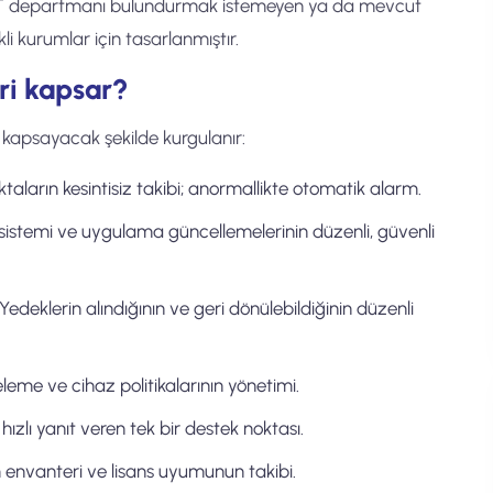
r BT departmanı bulundurmak istemeyen ya da mevcut
li kurumlar için tasarlanmıştır.
ri kapsar?
apsayacak şekilde kurgulanır:
aların kesintisiz takibi; anormallikte otomatik alarm.
 sistemi ve uygulama güncellemelerinin düzenli, güvenli
Yedeklerin alındığının ve geri dönülebildiğinin düzenli
eleme ve cihaz politikalarının yönetimi.
 hızlı yanıt veren tek bir destek noktası.
envanteri ve lisans uyumunun takibi.