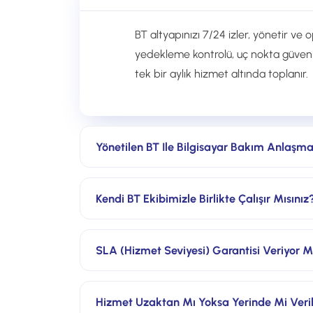
BT altyapınızı 7/24 izler, yönetir ve
yedekleme kontrolü, uç nokta güvenli
tek bir aylık hizmet altında toplanır.
Yönetilen BT Ile Bilgisayar Bakım Anlaşma
Bilgisayar bakım anlaşması ağırlıklı 
Kendi BT Ekibimizle Birlikte Çalışır Mısınız
müdahalesine odaklanır. Yönetilen B
yedekleme kontrolü ve raporlamayı e
Evet. Mevcut ekibinizi tamamlayıcı 
SLA (hizmet Seviyesi) Garantisi Veriyor 
şekilde çalışabilir veya tam dış kay
Evet. Yanıt ve çözüm sürelerini içere
Hizmet Uzaktan Mı Yoksa Yerinde Mi Veril