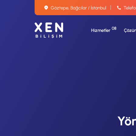
Göztepe, Bağcılar / İstanbul
Telefo
08
Hizmetler
Çözüm
Yön