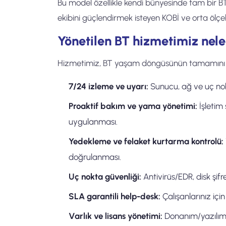
Bu model özellikle kendi bünyesinde tam bi
ekibini güçlendirmek isteyen KOBİ ve orta ölçek
Yönetilen BT hizmetimiz nele
Hizmetimiz, BT yaşam döngüsünün tamamını k
7/24 izleme ve uyarı:
Sunucu, ağ ve uç nokt
Proaktif bakım ve yama yönetimi:
İşletim
uygulanması.
Yedekleme ve felaket kurtarma kontrolü:
doğrulanması.
Uç nokta güvenliği:
Antivirüs/EDR, disk şifr
SLA garantili help-desk:
Çalışanlarınız için
Varlık ve lisans yönetimi:
Donanım/yazılım 