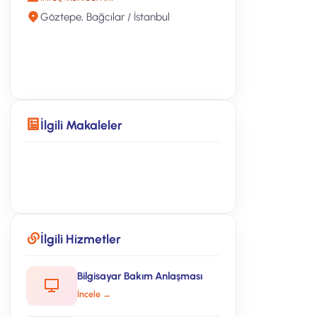
Göztepe, Bağcılar / İstanbul
Ücretsiz Teklif Alın
İlgili Makaleler
Yönetilen BT Blog
İlgili Hizmetler
Bilgisayar Bakım Anlaşması
İncele →