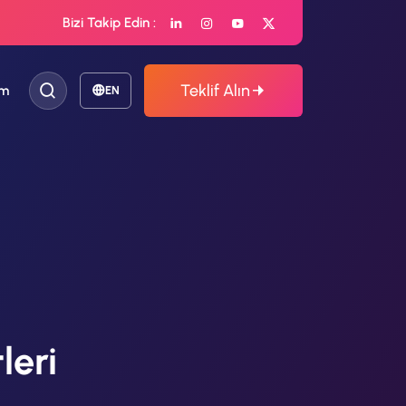
Bizi Takip Edin :
Teklif Alın
im
EN
leri