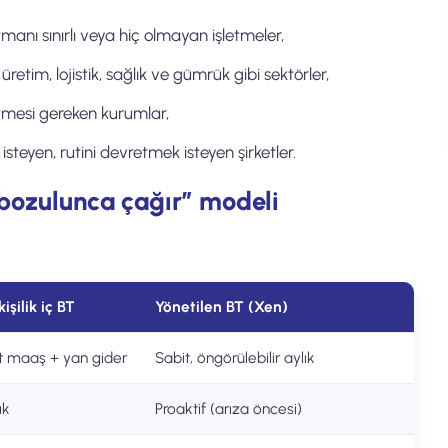
manı sınırlı veya hiç olmayan işletmeler,
etim, lojistik, sağlık ve gümrük gibi sektörler,
tmesi gereken kurumlar,
isteyen, rutini devretmek isteyen şirketler.
“bozulunca çağır” modeli
işilik iç BT
Yönetilen BT (Xen)
t maaş + yan gider
Sabit, öngörülebilir aylık
ık
Proaktif (arıza öncesi)