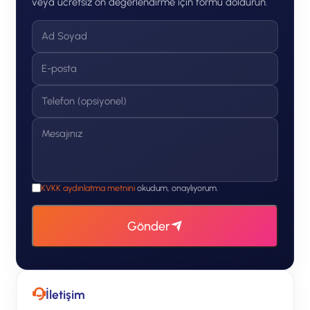
veya ücretsiz ön değerlendirme için formu doldurun.
KVKK aydınlatma metnini
okudum, onaylıyorum.
Gönder
İletişim