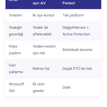
ayrı AV
Protect
Yönetim
İki ayrı konsol
Tek platform
Yedeğin
Yedek de
Değiştirilemez +
güvenliği
şifrelenebilir
Active Protection
Fidye
Yedek+sistem
Bütünleşik koruma
yazılımı
ayrı risk
Geri
Belirsiz hız
Düşük RTO ile hızlı
yükleme
Microsoft
Ek ürün
Dahil
365
gerekir