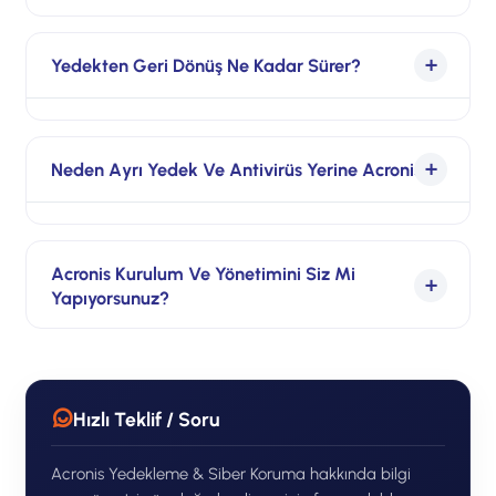
Exchange e-posta, OneDrive, SharePoint ve
Evet. Acronis hem yedek alır hem de Active
Teams verinizi Acronis ile düzenli ve güvenli
Protection ile hem sistemi hem de
Yedekten Geri Dönüş Ne Kadar Sürer?
yedekliyoruz.
yedeklerin kendisini fidye yazılımına karşı
korur. Yedekler değiştirilemez (immutable)
İhtiyacınıza göre RTO/RPO hedefleri
tutulabilir.
belirleriz. Tam sistem imajı ve bulut felaket
Neden Ayrı Yedek Ve Antivirüs Yerine Acronis?
kurtarma ile çoğu senaryoda kesintiyi
saatler, hatta dakikalar düzeyine indirebiliriz.
Fidye yazılımları artık yedekleri de hedef
alıyor. İkisini tek platformda toplamak hem
Acronis Kurulum Ve Yönetimini Siz Mi
Yapıyorsunuz?
yönetimi basitleştirir hem de “yedek de
şifrelendi” senaryosunu engeller.
Evet. Lisanslama, kurulum, yedek planlarının
tanımı, düzenli geri yükleme testleri ve
Hızlı Teklif / Soru
izlemeyi uçtan uca yönetiyoruz.
Acronis Yedekleme & Siber Koruma hakkında bilgi