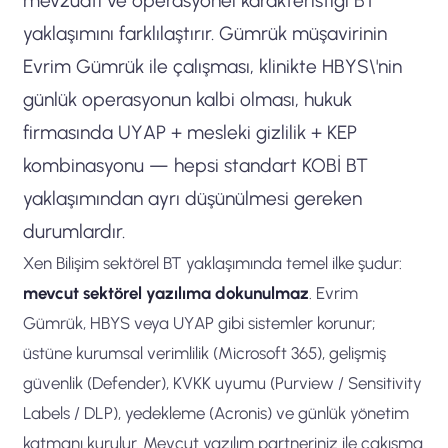
mevzuatı ve operasyonel karakteristiği BT
yaklaşımını farklılaştırır. Gümrük müşavirinin
Evrim Gümrük ile çalışması, klinikte HBYS\'nin
günlük operasyonun kalbi olması, hukuk
firmasında UYAP + mesleki gizlilik + KEP
kombinasyonu — hepsi standart KOBİ BT
yaklaşımından ayrı düşünülmesi gereken
durumlardır.
Xen Bilişim sektörel BT yaklaşımında temel ilke şudur:
mevcut sektörel yazılıma dokunulmaz
. Evrim
Gümrük, HBYS veya UYAP gibi sistemler korunur;
üstüne kurumsal verimlilik (Microsoft 365), gelişmiş
güvenlik (Defender), KVKK uyumu (Purview / Sensitivity
Labels / DLP), yedekleme (Acronis) ve günlük yönetim
katmanı kurulur. Mevcut yazılım partneriniz ile çakışma