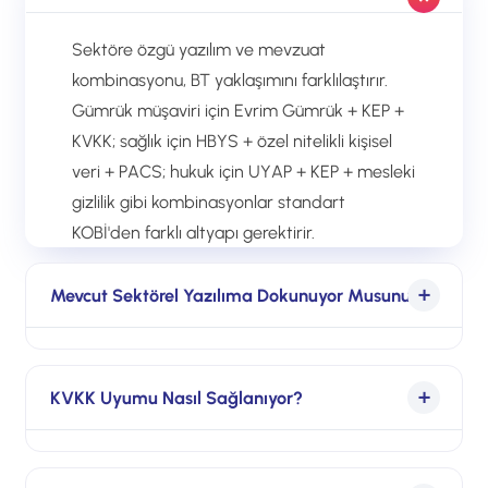
Sektöre özgü yazılım ve mevzuat
kombinasyonu, BT yaklaşımını farklılaştırır.
Gümrük müşaviri için Evrim Gümrük + KEP +
KVKK; sağlık için HBYS + özel nitelikli kişisel
veri + PACS; hukuk için UYAP + KEP + mesleki
gizlilik gibi kombinasyonlar standart
KOBİ'den farklı altyapı gerektirir.
Mevcut Sektörel Yazılıma Dokunuyor Musunuz?
Hayır. Mevcut sektörel yazılım (Evrim, HBYS,
UYAP) korunur; Xen Bilişim üstüne kurumsal
KVKK Uyumu Nasıl Sağlanıyor?
verimlilik (M365), güvenlik (Defender),
yedekleme (Acronis) ve KVKK uyum katmanı
Her sektör için ayrı KVKK kontrol listesi:
kurar. Mevcut yazılım partneri ile çakışma