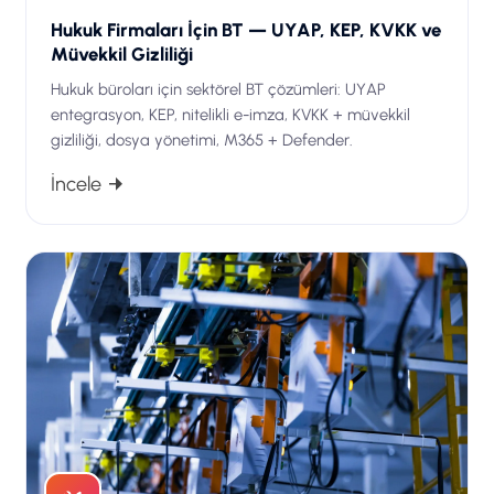
Hukuk Firmaları İçin BT — UYAP, KEP, KVKK ve
Müvekkil Gizliliği
Hukuk büroları için sektörel BT çözümleri: UYAP
entegrasyon, KEP, nitelikli e-imza, KVKK + müvekkil
gizliliği, dosya yönetimi, M365 + Defender.
İncele