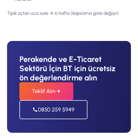
Tipik uçtan uca süre: 4-6 hafta (kapsama göre değişir).
Perakende ve E-Ticaret
Sektörü İçin BT için ücretsiz
ön değerlendirme alın
Teklif Alın
0850 259 5949