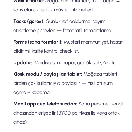
Walkie-talkie:
Mağaza içi anlık iletişim — depo ↔
satış alanı, kasa ↔ müşteri hizmetleri.
Tasks (görev):
Günlük raf doldurma, sayım,
etiketleme görevleri — fotoğraflı tamamlama.
Forms (saha formları):
Müşteri memnuniyet, hasar
bildirimi, kalite kontrol checklist.
Updates:
Vardiya sonu rapor, günlük satış özeti.
Kiosk modu / paylaşılan tablet:
Mağaza tableti
birden çok kullanıcıyla paylaşılır — hızlı oturum
açma + kapama.
Mobil app cep telefonundan:
Saha personeli kendi
cihazından erişebilir (BYOD politikası ile veya ortak
cihaz).