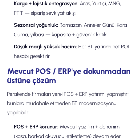
Kargo + lojistik entegrasyon:
Aras, Yurtiçi, MNG,
PTT — sipariş sevkiyat akışı.
Sezonsal yoğunluk:
Ramazan, Anneler Günü, Kara
Cuma, yılbaşı — kapasite + güvenlik kritik.
Düşük marjlı yüksek hacim:
Her BT yatırımı net ROI
hesabı gerektirir.
Mevcut POS / ERP'ye dokunmadan
üstüne çözüm
Perakende firmaları yerel POS + ERP yatırımı yapmıştır;
bunlara müdahale etmeden BT modernizasyonu
yapılabilir:
POS + ERP korunur:
Mevcut yazılım + donanım
(kasa, barkod okuyucu, etiketleme) devam eder.