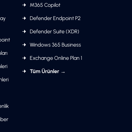
M365 Copilot
pay
Defender Endpoint P2
Defender Suite (XDR)
point
Windows 365 Business
ları
Exchange Online Plan 1
leri
Tüm Ürünler →
leri
nlik
iber