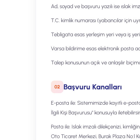
Ad, soyad ve başvuru yazılı ise ıslak im
T.C. kimlik numarası (yabancılar için u
Tebligata esas yerleşim yeri veya iş yeri
Varsa bildirime esas elektronik posta ad
Talep konusunun açık ve anlaşılır biçim
Başvuru Kanalları
02
E-posta ile: Sistemimizde kayıtlı e-pos
İlgili Kişi Başvurusu" konusuyla iletebilirsi
Posta ile: Islak imzalı dilekçenizi, kimliğ
Oto Ticaret Merkezi, Burak Plaza No:1 K