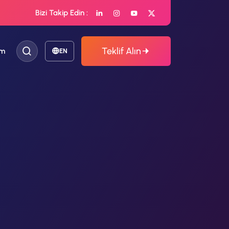
Bizi Takip Edin :
Teklif Alın
im
EN