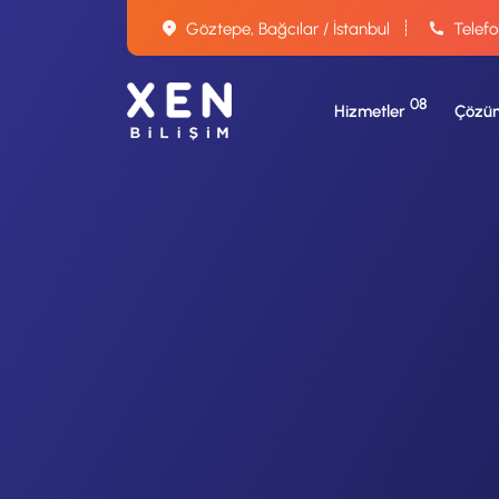
Göztepe, Bağcılar / İstanbul
Telefo
08
Hizmetler
Çözüm