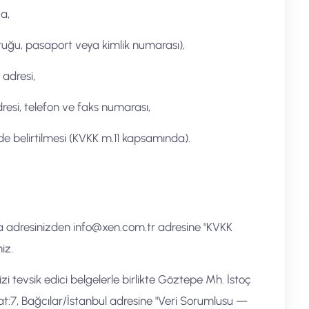
za,
yruğu, pasaport veya kimlik numarası),
 adresi,
resi, telefon ve faks numarası,
de belirtilmesi (KVKK m.11 kapsamında).
ta adresinizden
info@xen.com.tr
adresine "KVKK
niz.
inizi tevsik edici belgelerle birlikte Göztepe Mh. İstoç
at:7, Bağcılar/İstanbul adresine "Veri Sorumlusu —