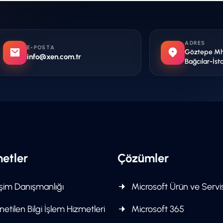
ADRES
E-POSTA
Göztepe Mh. 
info@xen.com.tr
Bağcılar-İst
etler
Çözümler
işim Danışmanlığı
Microsoft Ürün ve Servis
etilen Bilgi İşlem Hizmetleri
Microsoft 365