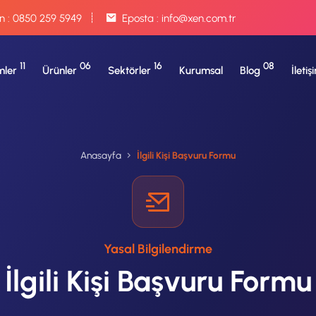
n :
0850 259 5949
Eposta :
info@xen.com.tr
11
06
16
08
ler
Ürünler
Sektörler
Kurumsal
Blog
İletiş
Anasayfa
İlgili Kişi Başvuru Formu
Yasal Bilgilendirme
İlgili Kişi Başvuru Formu