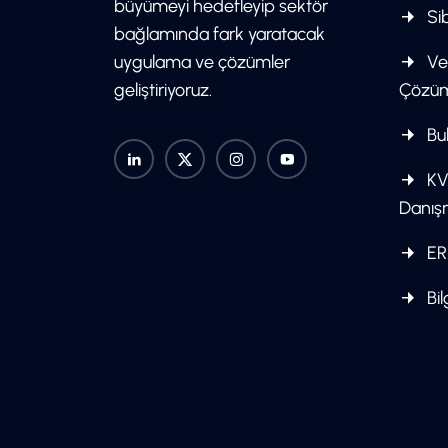
büyümeyi hedefleyip sektör
Sib
bağlamında fark yaratacak
uygulama ve çözümler
Ve
geliştiriyoruz.
Çözüm
Bul
KV
Danış
ER
Bil