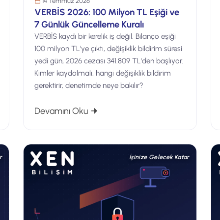
14 Temmuz 2026
VERBİS 2026: 100 Milyon TL Eşiği ve
7 Günlük Güncelleme Kuralı
VERBİS kaydı bir kerelik iş değil. Bilanço eşiği
100 milyon TL'ye çıktı, değişiklik bildirim süresi
yedi gün, 2026 cezası 341.809 TL'den başlıyor.
Kimler kaydolmalı, hangi değişiklik bildirim
gerektirir, denetimde neye bakılır?
zasyonu Kararı: Özel Şirketleri de Bağlar mı?
: VERBİS 2026: 100 Milyon TL Eşiği
Devamını Oku
r
İşinize Gelecek Katar