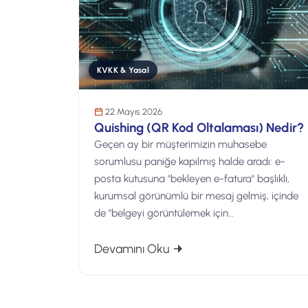
KVKK & Yasal
22 Mayıs 2026
Quishing (QR Kod Oltalaması) Nedir?
Geçen ay bir müşterimizin muhasebe
sorumlusu paniğe kapılmış halde aradı: e-
posta kutusuna "bekleyen e-fatura" başlıklı,
kurumsal görünümlü bir mesaj gelmiş, içinde
de "belgeyi görüntülemek için…
: Quishing (QR Kod Oltala
Devamını Oku