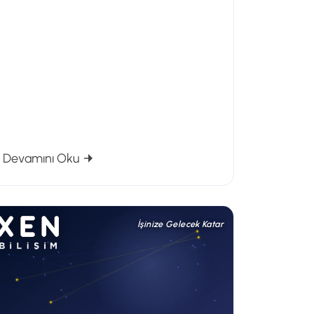
 ve 7 Günlük Güncelleme Kuralı
: KVKK Kararı: Parmak İzi ve Yüz Tanımayla M
Devamını Oku
İşinize Gelecek Katar