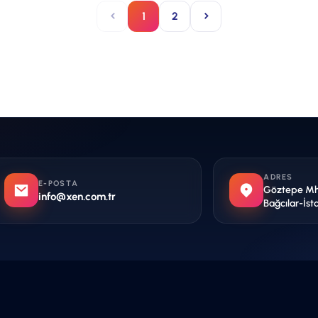
1
2
ADRES
E-POSTA
Göztepe Mh. 
info@xen.com.tr
Bağcılar-İst