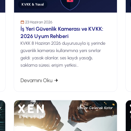
KVKK & Yasal
23 Haziran 2026
İş Yeri Güvenlik Kamerası ve KVKK:
2026 Uyum Rehberi
KVKK 8 Haziran 2026 duyurusuyla iş yerinde
güvenlik kamerası kullanımına yeni sınırlar
geldi: yasak alanlar, ses kaydı yasağı,
saklama süresi, erişim yetkisi…
irler: KOBİ İçin 2026 Uyum Kontrol Listesi
: İş Yeri Güvenlik Kamerası ve KV
Devamını Oku
r
İşinize Gelecek Katar