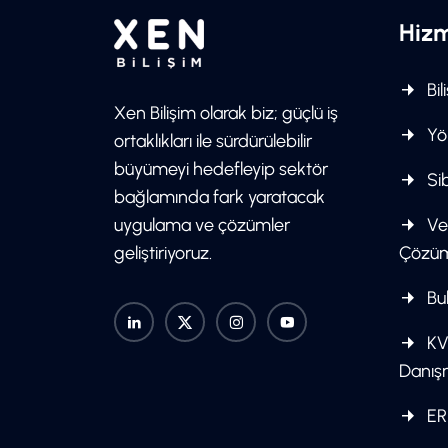
Hizm
Bil
Xen Bilişim olarak biz; güçlü iş
Yön
ortaklıkları ile sürdürülebilir
büyümeyi hedefleyip sektör
Sib
bağlamında fark yaratacak
uygulama ve çözümler
Ve
geliştiriyoruz.
Çözüm
Bul
KV
Danış
ER