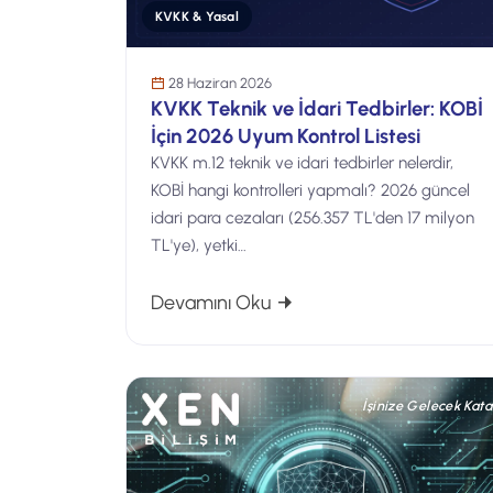
KVKK & Yasal
28 Haziran 2026
KVKK Teknik ve İdari Tedbirler: KOBİ
İçin 2026 Uyum Kontrol Listesi
KVKK m.12 teknik ve idari tedbirler nelerdir,
KOBİ hangi kontrolleri yapmalı? 2026 güncel
idari para cezaları (256.357 TL'den 17 milyon
TL'ye), yetki…
: KVKK Teknik ve İdari Tedb
Devamını Oku
İşinize Gelecek Kata