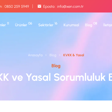
n :
0850 259 5949
Eposta :
info@xen.com.tr
11
06
16
08
ler
Ürünler
Sektörler
Kurumsal
Blog
İletiş
Anasayfa
Blog
KVKK & Yasal
Blog
K ve Yasal Sorumluluk 