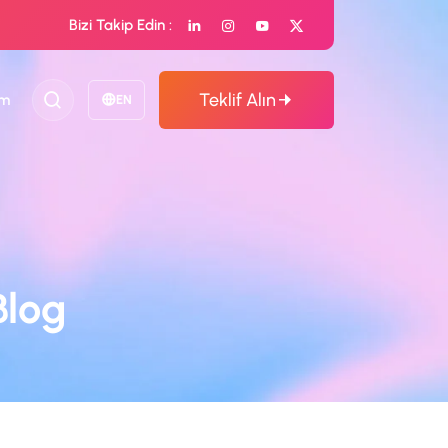
Bizi Takip Edin :
Teklif Alın
im
EN
Blog