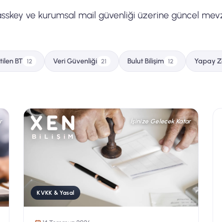
passkey ve kurumsal mail güvenliği üzerine güncel mev
tilen BT
Veri Güvenliği
Bulut Bilişim
Yapay Z
12
21
12
r
İşinize Gelecek Katar
KVKK & Yasal