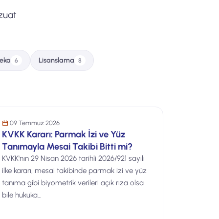
zuat
eka
Lisanslama
6
8
KVKK & Yasal
İşinize Gelecek Katar
09 Temmuz 2026
KVKK Kararı: Parmak İzi ve Yüz
Tanımayla Mesai Takibi Bitti mi?
KVKK'nın 29 Nisan 2026 tarihli 2026/921 sayılı
ilke kararı, mesai takibinde parmak izi ve yüz
tanıma gibi biyometrik verileri açık rıza olsa
bile hukuka…