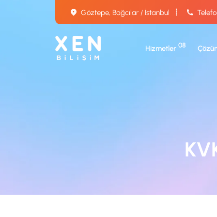
Göztepe, Bağcılar / İstanbul
Telefo
08
Hizmetler
Çözüm
KVK