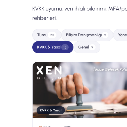
KVKK uyumu, veri ihlali bildirimi, MFA/
rehberleri.
Tümü
Bilişim Danışmanlığı
Yöne
90
9
KVKK & Yasal
Genel
13
9
İşinize Gelecek Kata
KVKK & Yasal