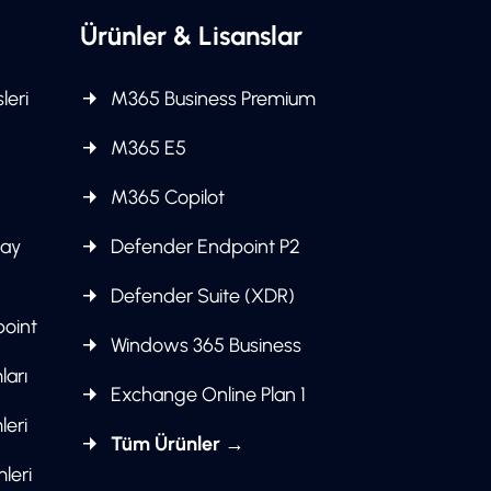
Ürünler & Lisanslar
leri
M365 Business Premium
M365 E5
M365 Copilot
pay
Defender Endpoint P2
Defender Suite (XDR)
point
Windows 365 Business
ları
Exchange Online Plan 1
leri
Tüm Ürünler →
leri