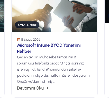
KVKK & Yasal
18 Mayıs 2026
Microsoft Intune BYOD Yönetimi
Rehberi
Geçen ay bir muhasebe firmasının BT
sorumlusu telefonla aradı: "Bir çalışanımız
işten ayrıldı, kendi iPhone'undan şirket e-
postalarını alıyordu, hatta müşteri dosyalarını
OneDrive'dan indirmiş.…
ması) Nedir?
: Microsoft Intune BYOD Yönetimi 
Devamını Oku