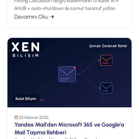
Pricing Calculator'ı doğru kullanmanın 10 kuralı, RI +
AHUB + auto-shutdown ile somut tasarruf yolları.
: Azure Fiyat Hesaplama: Pricing Calcu
Devamını Oku
İşinize Gelecek Katar
Bulut Bilişim
25 Haziran 2026
Yandex Mail'den Microsoft 365 ve Google'a
Mail Taşıma Rehberi