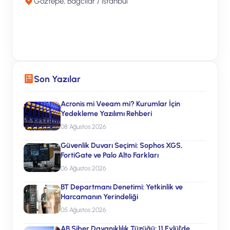
Göztepe, Bağcılar / İstanbul
Ücretsiz Teklif Alın
Son Yazılar
Acronis mi Veeam mi? Kurumlar İçin
Yedekleme Yazılımı Rehberi
08 Ağustos 2026
Güvenlik Duvarı Seçimi: Sophos XGS,
FortiGate ve Palo Alto Farkları
06 Ağustos 2026
BT Departmanı Denetimi: Yetkinlik ve
Harcamanın Yerindeliği
05 Ağustos 2026
AB Siber Dayanıklılık Tüzüğü: 11 Eylül'de