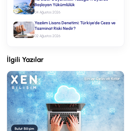
Başlayan Yükümlülük
04 Ağustos 2026
Yazılım Lisans Denetimi: Türkiye'de Ceza ve
Tazminat Riski Nedir?
02 Ağustos 2026
İlgili Yazılar
İşinize Gelecek Katar
Bulut Bilişim