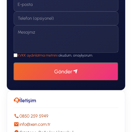
KVKK aydınlatma metnini
okudum, onaylıyorum.
Gönder
İletişim
0850 259 5949
info@xen.com.tr