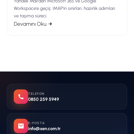
Yandex Mail'den Microsoft 365 ve Google
Workspace'e geçiş: IMAP'in sınırları, hazırlık adımları
ve taşıma süreci.
: Yandex Mail'den Microsoft 365 ve G
Devamını Oku
TELEFON
0850 259 5949
E-POSTA
info@xen.com.tr