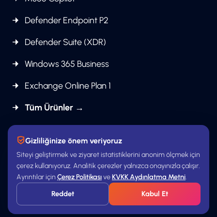
Defender Endpoint P2
Defender Suite (XDR)
Windows 365 Business
Exchange Online Plan 1
Tüm Ürünler →
Gizliliğinize önem veriyoruz
Siteyi geliştirmek ve ziyaret istatistiklerini anonim ölçmek için
çerez kullanıyoruz. Analitik çerezler yalnızca onayınızla çalışır.
© 2026 Xen Bilişim. Tüm hakları saklıdır.
Ayrıntılar için
Çerez Politikası
ve
KVKK Aydınlatma Metni
.
KVKK Aydınlatma Metni
Gizlilik Politikası
Çerez Politikası
Kullanım Şartları
Reddet
Kabul Et
İlgili Kişi Başvuru Formu
İletişim
Site Haritası