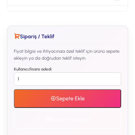
5500+ enterprise serisi.
Sophos sertifikalı Xen Bilişim mühendisleri ile
tam paket: sizing + kurulum + Active-Active
cluster yapılandırma + 2 hafta canlı destek +
Sipariş / Teklif
1 yıl Premium Support.
Fiyat bilgisi ve ihtiyacınıza özel teklif için ürünü sepete
ekleyin ya da doğrudan teklif isteyin.
Kullanıcı/lisans adedi
Sepete Ekle
Hemen Teklif İste