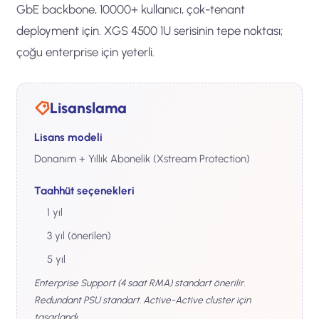
GbE backbone, 10000+ kullanıcı, çok-tenant
deployment için. XGS 4500 1U serisinin tepe noktası;
çoğu enterprise için yeterli.
Lisanslama
Lisans modeli
Donanım + Yıllık Abonelik (Xstream Protection)
Taahhüt seçenekleri
1 yıl
3 yıl (önerilen)
5 yıl
Enterprise Support (4 saat RMA) standart önerilir.
Redundant PSU standart. Active-Active cluster için
tasarlandı.