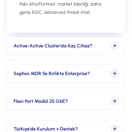
Palo Alto/Fortinet: market liderliği, daha
geniş ASIC, advanced threat intel.
Active-Active Cluster'da Kaç Cihaz?
Standart 2 cihaz cluster; bazı enterprise
topology'lerde 4 cihaz cluster.
Sophos MDR Ile Birlikte Enterprise?
XGS 4500 + Sophos MDR = enterprise-
grade SOC yetenekleri. Kendi SOC kurmaya
Flexi Port Modül 25 GbE?
alternatif veya tamamlayıcı.
XGS 4300/4500 Flexi Port slot 25 GbE
SFP28 modül desteği. 100 GbE için XGS
Türkiye'de Kurulum + Destek?