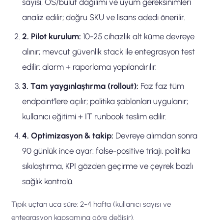
sayısı, OS/bulut dağılımı ve uyum gereksinimleri
analiz edilir; doğru SKU ve lisans adedi önerilir.
2. Pilot kurulum:
10-25 cihazlık alt küme devreye
alınır; mevcut güvenlik stack ile entegrasyon test
edilir; alarm + raporlama yapılandırılır.
3. Tam yaygınlaştırma (rollout):
Faz faz tüm
endpoint'lere açılır; politika şablonları uygulanır;
kullanıcı eğitimi + IT runbook teslim edilir.
4. Optimizasyon & takip:
Devreye alımdan sonra
90 günlük ince ayar: false-positive triajı, politika
sıkılaştırma, KPI gözden geçirme ve çeyrek bazlı
sağlık kontrolü.
Tipik uçtan uca süre: 2-4 hafta (kullanıcı sayısı ve
entegrasyon kapsamına göre değişir).