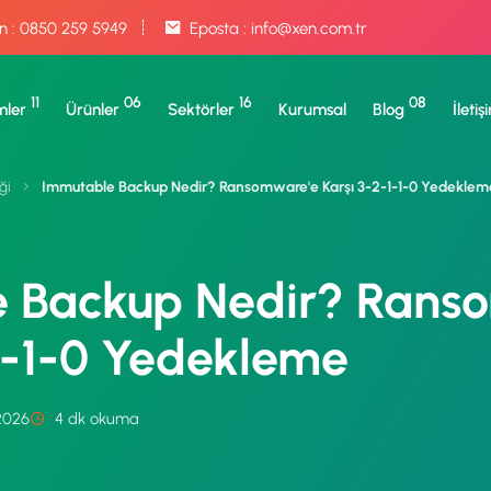
n :
0850 259 5949
Eposta :
info@xen.com.tr
11
06
16
08
ler
Ürünler
Sektörler
Kurumsal
Blog
İletiş
ği
Immutable Backup Nedir? Ransomware'e Karşı 3-2-1-1-0 Yedeklem
 Backup Nedir? Rans
1-1-0 Yedekleme
2026
4 dk okuma