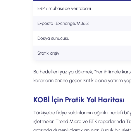
ERP / muhasebe veritabanı
E-posta (Exchange/M365)
Dosya sunucusu
Statik arşiv
Bu hedefleri yazıya dökmek, “her ihtimale karşı
kararların önüne geçer. Kritik olana yatırım yap
KOBİ İçin Pratik Yol Haritası
Türkiye’de fidye saldırılarının ağırlıklı hedefi bü
işletmeler. Trend Micro ve BTK raporlarında Tür
arasında düzenli olarak anılıyor. Küçük bir işl