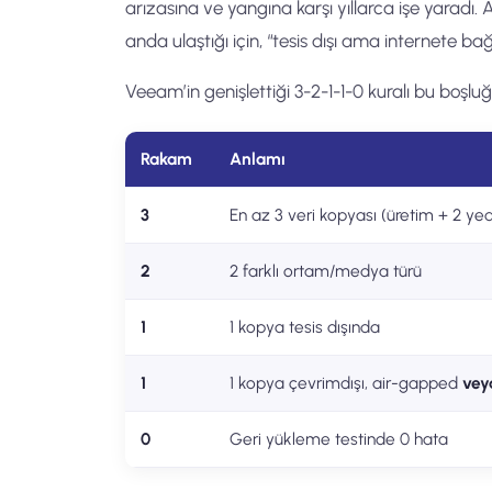
arızasına ve yangına karşı yıllarca işe yaradı. 
anda ulaştığı için, “tesis dışı ama internete bağ
Veeam’in genişlettiği 3-2-1-1-0 kuralı bu boşlu
Rakam
Anlamı
3
En az 3 veri kopyası (üretim + 2 ye
2
2 farklı ortam/medya türü
1
1 kopya tesis dışında
1
1 kopya çevrimdışı, air-gapped
vey
0
Geri yükleme testinde 0 hata