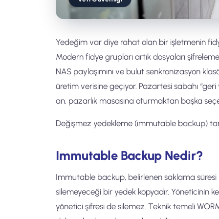
Yedeğim var diye rahat olan bir işletmenin fidy
Modern fidye grupları artık dosyaları şifrel
NAS paylaşımını ve bulut senkronizasyon klasörü
üretim verisine geçiyor. Pazartesi sabahı “geri y
an, pazarlık masasına oturmaktan başka seçe
Değişmez yedekleme (immutable backup) tam 
Immutable Backup Nedir?
Immutable backup, belirlenen saklama süres
silemeyeceği bir yedek kopyadır. Yöneticinin ke
yönetici şifresi de silemez. Teknik temeli WORM