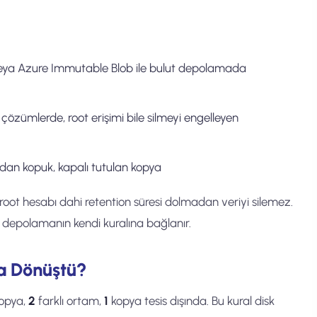
a Azure Immutable Blob ile bulut depolamada
zümlerde, root erişimi bile silmeyi engelleyen
ğdan kopuk, kapalı tutulan kopya
t hesabı dahi retention süresi dolmadan veriyi silemez.
, depolamanın kendi kuralına bağlanır.
’a Dönüştü?
opya,
2
farklı ortam,
1
kopya tesis dışında. Bu kural disk