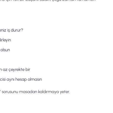
eniz iş durur?
irleyin
olsun
n az çeyrekte bir
ticisi aynı hesap olmasın
 mi” sorusunu masadan kaldırmaya yeter.