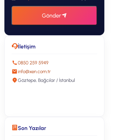
Gönder
İletişim
0850 259 5949
info@xen.com.tr
Göztepe, Bağcılar / İstanbul
Ücretsiz Teklif Alın
Son Yazılar