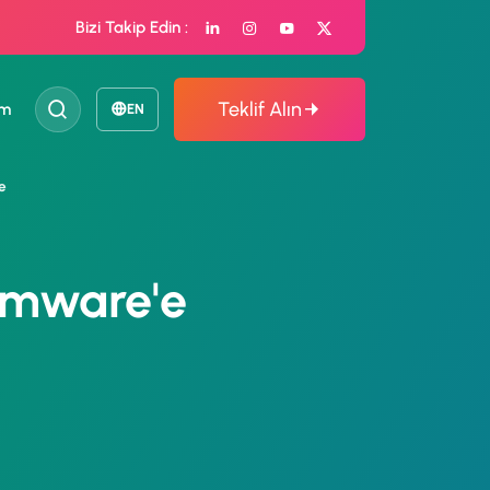
Bizi Takip Edin :
Teklif Alın
im
EN
e
omware'e