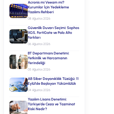
Acronis mi Veeam mi?
Kurumlar İçin Yedekleme
Yazılımı Rehberi
08 Ağustos 2026
Güvenlik Duvarı Seçimi: Sophos
XGS, FortiGate ve Palo Alto
Farkları
06 Ağustos 2026
BT Departmanı Denetimi:
Yetkinlik ve Harcamanın
Yerindeliği
05 Ağustos 2026
AB Siber Dayanıklılık Tüzüğü: 11
Eylül'de Başlayan Yükümlülük
04 Ağustos 2026
Yazılım Lisans Denetimi:
Türkiye'de Ceza ve Tazminat
Riski Nedir?