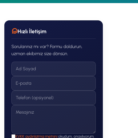
Hızlı İletişim
Sorularınız mı var? Formu doldurun,
uzman ekibimiz size dönsün.
KVKK aydınlatma metnini
okudum, onaylıyorum.