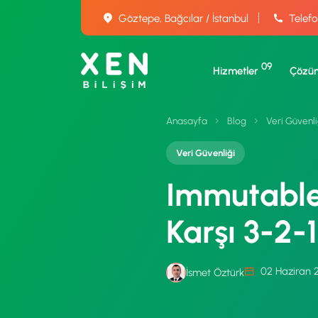
Göztepe, Bağcılar / İstanbul
Telefo
09
Hizmetler
Çözüm
Anasayfa
Blog
Veri Güvenli
Veri Güvenliği
Immutable
Karşı 3-2-
02 Haziran 
İsmet Öztürk