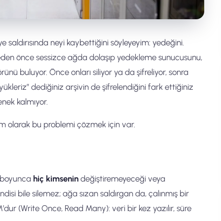
e saldırısında neyi kaybettiğini söyleyeyim: yedeğini.
emeden önce sessizce ağda dolaşıp yedekleme sunucusunu,
nü buluyor. Önce onları siliyor ya da şifreliyor, sonra
ükleriz” dediğiniz arşivin de şifrelendiğini fark ettiğiniz
nek kalmıyor.
olarak bu problemi çözmek için var.
i boyunca
hiç kimsenin
değiştiremeyeceği veya
ndisi bile silemez; ağa sızan saldırgan da, çalınmış bir
’dur (Write Once, Read Many): veri bir kez yazılır, süre