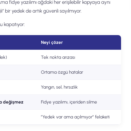
Ama fidye yazılımı ağdaki her erişilebilir kopyaya aynı
lı” bir yedek de artık güvenli sayılmıyor.
ğu kapatıyor:
Neyi çözer
dek)
Tek nokta arızası
Ortama özgü hatalar
Yangın, sel, hırsızlık
a değişmez
Fidye yazılımı, içeriden silme
”Yedek var ama açılmıyor” felaketi