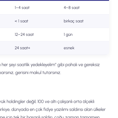
1–4 saat
4–8 saat
< 1 saat
birkaç saat
12–24 saat
1 gün
24 saat+
esnek
 her şeyi saatlik yedekleyelim” gibi pahalı ve gereksiz
arsınız, gerisini makul tutarsınız.
yük holdingler değil; 100 ve altı çalışanlı orta ölçekli
kiye, dünyada en çok fidye yazılımı saldırısı alan ülkeler
etme için tek bir başarılı saldırı, çoğu zaman tamamen