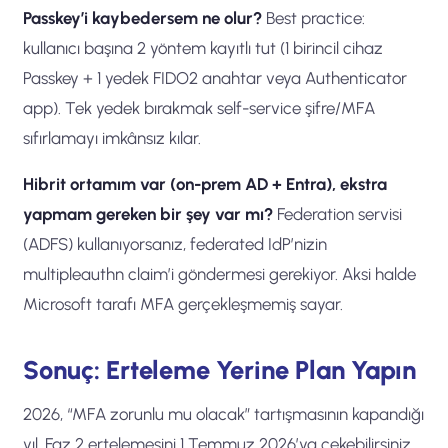
Passkey’i kaybedersem ne olur?
Best practice:
kullanıcı başına 2 yöntem kayıtlı tut (1 birincil cihaz
Passkey + 1 yedek FIDO2 anahtar veya Authenticator
app). Tek yedek bırakmak self-service şifre/MFA
sıfırlamayı imkânsız kılar.
Hibrit ortamım var (on-prem AD + Entra), ekstra
yapmam gereken bir şey var mı?
Federation servisi
(ADFS) kullanıyorsanız, federated IdP’nizin
multipleauthn claim’i göndermesi gerekiyor. Aksi halde
Microsoft tarafı MFA gerçekleşmemiş sayar.
Sonuç: Erteleme Yerine Plan Yapın
2026, “MFA zorunlu mu olacak” tartışmasının kapandığı
yıl. Faz 2 ertelemesini 1 Temmuz 2026’ya çekebilirsiniz