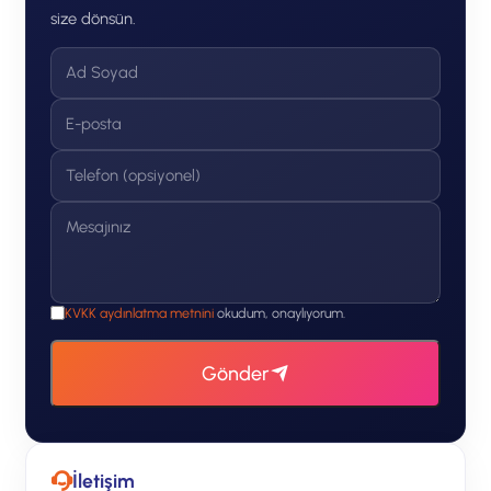
size dönsün.
KVKK aydınlatma metnini
okudum, onaylıyorum.
Gönder
İletişim