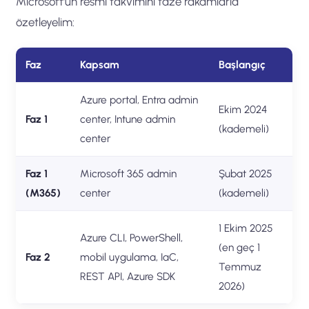
Microsoft’un resmi takvimini taze rakamlarla
özetleyelim:
Faz
Kapsam
Başlangıç
Azure portal, Entra admin
Ekim 2024
Faz 1
center, Intune admin
(kademeli)
center
Faz 1
Microsoft 365 admin
Şubat 2025
(M365)
center
(kademeli)
1 Ekim 2025
Azure CLI, PowerShell,
(en geç 1
Faz 2
mobil uygulama, IaC,
Temmuz
REST API, Azure SDK
2026)