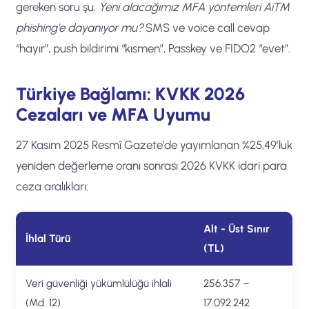
gereken soru şu:
Yeni alacağımız MFA yöntemleri AiTM
phishing’e dayanıyor mu?
SMS ve voice call cevap
“hayır”, push bildirimi “kısmen”, Passkey ve FIDO2 “evet”.
Türkiye Bağlamı: KVKK 2026
Cezaları ve MFA Uyumu
27 Kasım 2025 Resmî Gazete’de yayımlanan %25,49’luk
yeniden değerleme oranı sonrası 2026 KVKK idari para
ceza aralıkları:
Alt - Üst Sınır
İhlal Türü
(TL)
Veri güvenliği yükümlülüğü ihlali
256.357 –
(Md. 12)
17.092.242