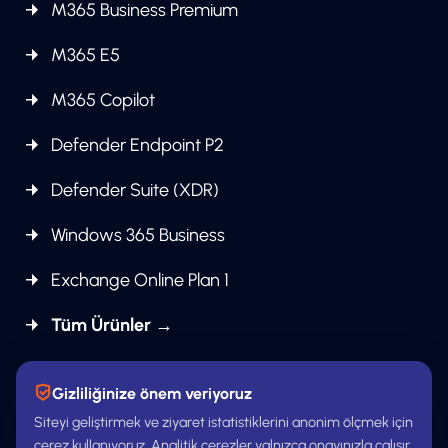
M365 Business Premium
M365 E5
M365 Copilot
Defender Endpoint P2
Defender Suite (XDR)
Windows 365 Business
Exchange Online Plan 1
Tüm Ürünler →
Gizliliğinize önem veriyoruz
Siteyi geliştirmek ve ziyaret istatistiklerini anonim ölçmek için
çerez kullanıyoruz. Analitik çerezler yalnızca onayınızla çalışır.