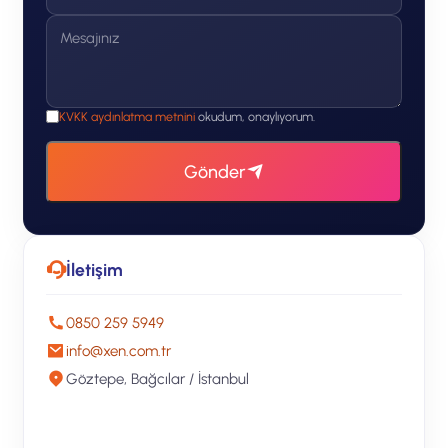
KVKK aydınlatma metnini
okudum, onaylıyorum.
Gönder
İletişim
0850 259 5949
info@xen.com.tr
Göztepe, Bağcılar / İstanbul
Ücretsiz Teklif Alın