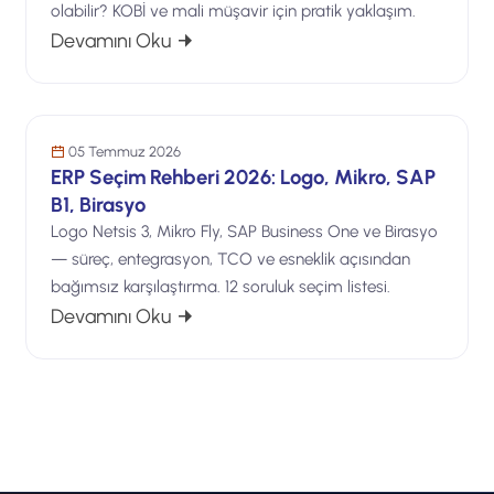
olabilir? KOBİ ve mali müşavir için pratik yaklaşım.
: e-Defter Berat Yükleme Süresi Neden
Devamını Oku
Bilişim Danışmanlığı
İşinize Gelecek Katar
05 Temmuz 2026
ERP Seçim Rehberi 2026: Logo, Mikro, SAP
B1, Birasyo
Logo Netsis 3, Mikro Fly, SAP Business One ve Birasyo
— süreç, entegrasyon, TCO ve esneklik açısından
bağımsız karşılaştırma. 12 soruluk seçim listesi.
: ERP Seçim Rehberi 2026: Logo, Mikro,
Devamını Oku