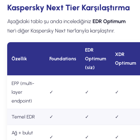
Kaspersky Next Tier Karşılaştırma
Aşağıdaki tablo şu anda incelediğiniz
EDR Optimum
tier'ı diğer Kaspersky Next tier'larıyla karşılaştırır.
EDR
XDR
Özellik
Foundations
Optimum
Optimum
(siz)
EPP (multi-
layer
✓
✓
✓
endpoint)
Temel EDR
✓
✓
✓
Ağ + bulut
✓
✓
✓