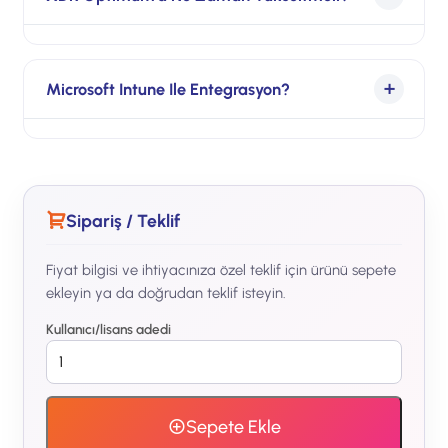
standalone + Linux/legacy OS desteği geniş
+ IT eğitimi dahil.
Endpoint ötesi cross-product korelasyon
(firewall + email + cloud apps) gerektiğinde
Microsoft Intune Ile Entegrasyon?
XDR Optimum.
Sınırlı. Önerim: tek vendor stack — ya
Intune+Defender ya Kaspersky tam stack.
Sipariş / Teklif
Fiyat bilgisi ve ihtiyacınıza özel teklif için ürünü sepete
ekleyin ya da doğrudan teklif isteyin.
Kullanıcı/lisans adedi
Sepete Ekle