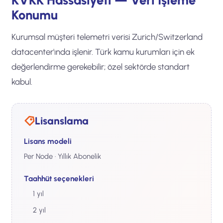
KVKK Hassasiyeti — Veri İşleme
Konumu
Kurumsal müşteri telemetri verisi Zurich/Switzerland
datacenter'ında işlenir. Türk kamu kurumları için ek
değerlendirme gerekebilir; özel sektörde standart
kabul.
Lisanslama
Lisans modeli
Per Node · Yıllık Abonelik
Taahhüt seçenekleri
1 yıl
2 yıl