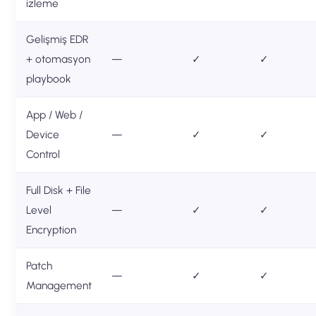
izleme
Gelişmiş EDR
+ otomasyon
—
✓
✓
playbook
App / Web /
Device
—
✓
✓
Control
Full Disk + File
Level
—
✓
✓
Encryption
Patch
—
✓
✓
Management