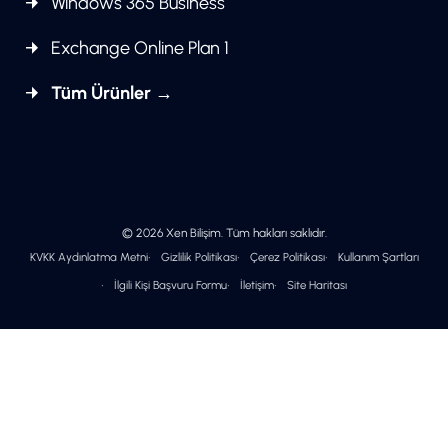
Windows 365 Business
Exchange Online Plan 1
Tüm Ürünler →
© 2026 Xen Bilişim. Tüm hakları saklıdır.
KVKK Aydınlatma Metni
Gizlilik Politikası
Çerez Politikası
Kullanım Şartları
İlgili Kişi Başvuru Formu
İletişim
Site Haritası