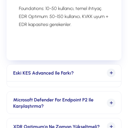
Foundations: 10-50 kullanıcı, temel ihtiyaç.
EDR Optimum: 50-150 kullanıcı, KVKK uyum +
EDR kapasitesi gerekenler.
Eski KES Advanced Ile Farkı?
Aynı özellikler + yeni UI + IT siber güvenlik
eğitimi + sadeleştirilmiş yönetim. KES
Microsoft Defender For Endpoint P2 Ile
Karşılaştırma?
Advanced kullananlar otomatik göç ediyor.
Defender M365 E5'te dahil; Kaspersky
XDR Optimum'a Ne Zaman Yükseltmeli?