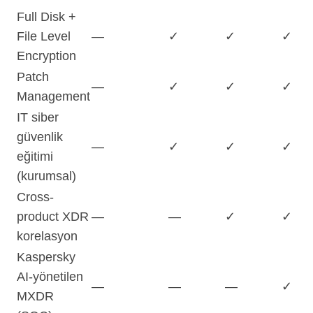
Full Disk +
File Level
—
✓
✓
✓
Encryption
Patch
—
✓
✓
✓
Management
IT siber
güvenlik
—
✓
✓
✓
eğitimi
(kurumsal)
Cross-
product XDR
—
—
✓
✓
korelasyon
Kaspersky
AI-yönetilen
—
—
—
✓
MXDR