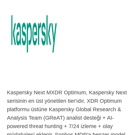
Son inceleme:
7 Ağustos 2026
Kaspersky Next MXDR Optimum, Kaspersky Next
serisinin en üst yönetilen tier'ıdır. XDR Optimum
platformu üstüne Kaspersky Global Research &
Analysis Team (GReAT) analist desteği + AI-
powered threat hunting + 7/24 izleme + olay
müdahalesi eklenir. Sophos MDR'a benzer model