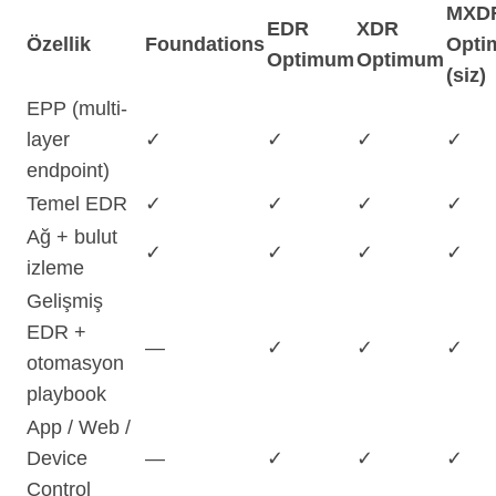
MXD
EDR
XDR
Özellik
Foundations
Opt
Optimum
Optimum
(siz)
EPP (multi-
layer
✓
✓
✓
✓
endpoint)
Temel EDR
✓
✓
✓
✓
Ağ + bulut
✓
✓
✓
✓
izleme
Gelişmiş
EDR +
—
✓
✓
✓
otomasyon
playbook
App / Web /
Device
—
✓
✓
✓
Control