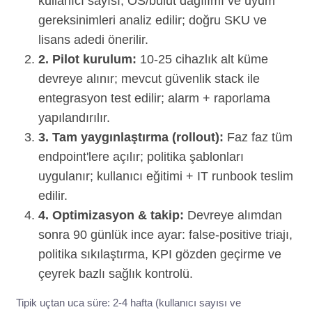
kullanıcı sayısı, OS/bulut dağılımı ve uyum
gereksinimleri analiz edilir; doğru SKU ve
lisans adedi önerilir.
2. Pilot kurulum:
10-25 cihazlık alt küme
devreye alınır; mevcut güvenlik stack ile
entegrasyon test edilir; alarm + raporlama
yapılandırılır.
3. Tam yaygınlaştırma (rollout):
Faz faz tüm
endpoint'lere açılır; politika şablonları
uygulanır; kullanıcı eğitimi + IT runbook teslim
edilir.
4. Optimizasyon & takip:
Devreye alımdan
sonra 90 günlük ince ayar: false-positive triajı,
politika sıkılaştırma, KPI gözden geçirme ve
çeyrek bazlı sağlık kontrolü.
Tipik uçtan uca süre: 2-4 hafta (kullanıcı sayısı ve