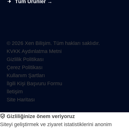
Tüm Ürünler →
© 2026 Xen Bilişim. Tüm hakları saklıdır.
KVKK Aydınlatma Metni
Gizlilik Politikası
Çerez Politikası
Kullanım Şartları
İlgili Kişi Başvuru Formu
İletişim
Site Haritası
Gizliliğinize önem veriyoruz
Siteyi geliştirmek ve ziyaret istatistiklerini anonim