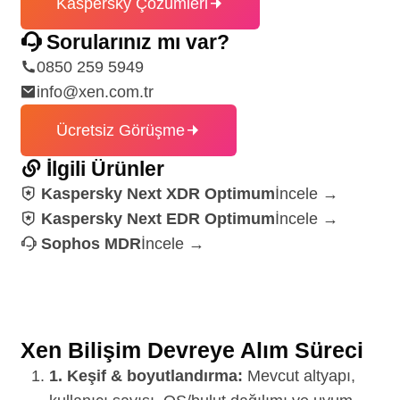
Kaspersky Çözümleri
Sorularınız mı var?
0850 259 5949
info@xen.com.tr
Ücretsiz Görüşme
İlgili Ürünler
Kaspersky Next XDR Optimum
İncele →
Kaspersky Next EDR Optimum
İncele →
Sophos MDR
İncele →
Xen Bilişim Devreye Alım Süreci
1. Keşif & boyutlandırma:
Mevcut altyapı,