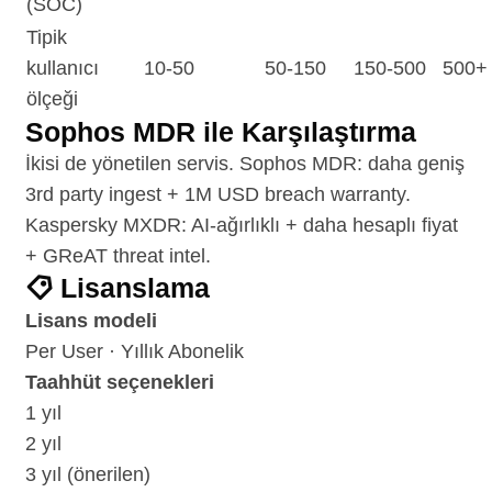
(SOC)
Tipik
kullanıcı
10-50
50-150
150-500
500+
ölçeği
Sophos MDR ile Karşılaştırma
İkisi de yönetilen servis. Sophos MDR: daha geniş
3rd party ingest + 1M USD breach warranty.
Kaspersky MXDR: AI-ağırlıklı + daha hesaplı fiyat
+ GReAT threat intel.
Lisanslama
Lisans modeli
Per User · Yıllık Abonelik
Taahhüt seçenekleri
1 yıl
2 yıl
3 yıl (önerilen)