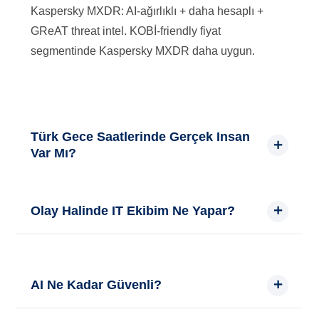
Kaspersky MXDR: AI-ağırlıklı + daha hesaplı +
GReAT threat intel. KOBİ-friendly fiyat
segmentinde Kaspersky MXDR daha uygun.
Türk Gece Saatlerinde Gerçek Insan
Var Mı?
Kaspersky global SOC modeli — Avrupa + Asya
Olay Halinde IT Ekibim Ne Yapar?
analistleri shift'le çalışır. Türk gecesi UK ve
Russia/Asya analistleri aktif. TR'ce IT iletişimi için
MXDR Optimum'da Kaspersky analistleri otomatik
Xen Bilişim aracı (TR mesai saatlerinde).
aksiyon alır + IT ekibinize bildirir. Gece kalkmaya
AI Ne Kadar Güvenli?
gerek yok.