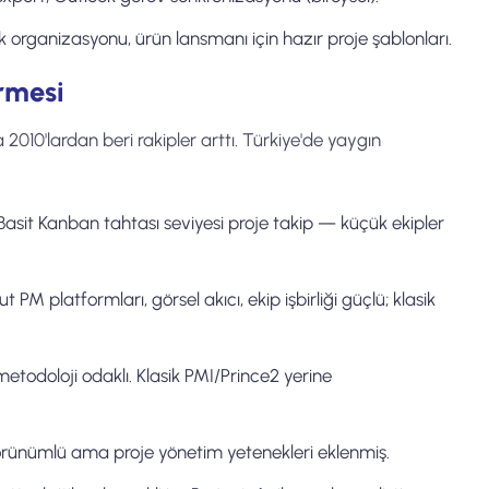
lik organizasyonu, ürün lansmanı için hazır proje şablonları.
irmesi
010'lardan beri rakipler arttı. Türkiye'de yaygın
asit Kanban tahtası seviyesi proje takip — küçük ekipler
PM platformları, görsel akıcı, ekip işbirliği güçlü; klasik
metodoloji odaklı. Klasik PMI/Prince2 yerine
rünümlü ama proje yönetim yetenekleri eklenmiş.