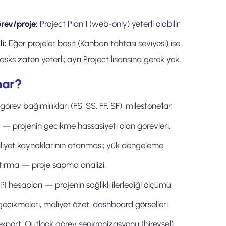
rev/proje:
Project Plan 1 (web-only) yeterli olabilir.
i:
Eğer projeler basit (Kanban tahtası seviyesi) ise
sks zaten yeterli; ayrı Project lisansına gerek yok.
nar?
rev bağımlılıkları (FS, SS, FF, SF), milestone'lar.
 — projenin gecikme hassasiyeti olan görevleri.
yet kaynaklarının atanması; yük dengeleme.
ştırma — proje sapma analizi.
PI hesapları — projenin sağlıklı ilerlediği ölçümü.
ecikmeleri, maliyet özet, dashboard görselleri.
export, Outlook görev senkronizasyonu (bireysel).