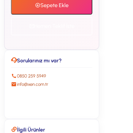
Sepete Ekle
Hemen Teklif İste
Sorularınız mı var?
0850 259 5949
info@xen.com.tr
Ücretsiz Görüşme
İlgili Ürünler