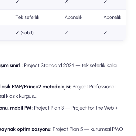
✗
✗
✓
Tek seferlik
Abonelik
Abonelik
✗ (sabit)
✓
✓
ım sınırlı:
Project Standard 2024 — tek seferlik kalıcı
klasik PMP/Prince2 metodolojisi:
Project Professional
l klasik kurgusu.
onu, mobil PM:
Project Plan 3 — Project for the Web +
 kaynak optimizasyonu:
Project Plan 5 — kurumsal PMO