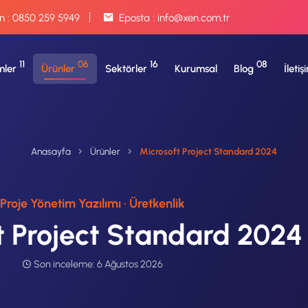
n :
0850 259 5949
Eposta :
info@xen.com.tr
11
06
16
08
ler
Ürünler
Sektörler
Kurumsal
Blog
İletiş
Anasayfa
Ürünler
Microsoft Project Standard 2024
Proje Yönetim Yazılımı · Üretkenlik
t Project Standard 2024
Son inceleme:
6 Ağustos 2026