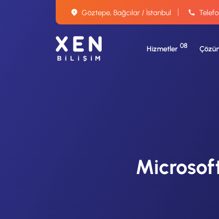
Göztepe, Bağcılar / İstanbul
Telefo
08
Hizmetler
Çözüm
Microsof