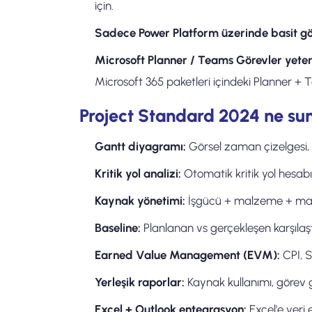
için.
Sadece Power Platform üzerinde basit gö
Microsoft Planner / Teams Görevler yeterl
Microsoft 365 paketleri içindeki Planner + Ta
Project Standard 2024 ne su
Gantt diyagramı:
Görsel zaman çizelgesi, gö
Kritik yol analizi:
Otomatik kritik yol hesabı
Kaynak yönetimi:
İşgücü + malzeme + mali
Baseline:
Planlanan vs gerçekleşen karşıla
Earned Value Management (EVM):
CPI, S
Yerleşik raporlar:
Kaynak kullanımı, görev g
Excel + Outlook entegrasyon:
Excel'e veri 