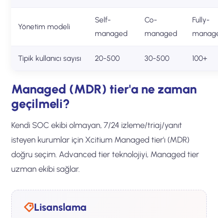
Self-
Co-
Fully-
Yönetim modeli
managed
managed
manag
Tipik kullanıcı sayısı
20-500
30-500
100+
Managed (MDR) tier'a ne zaman
geçilmeli?
Kendi SOC ekibi olmayan, 7/24 izleme/triaj/yanıt
isteyen kurumlar için Xcitium Managed tier'ı (MDR)
doğru seçim. Advanced tier teknolojiyi, Managed tier
uzman ekibi sağlar.
Lisanslama