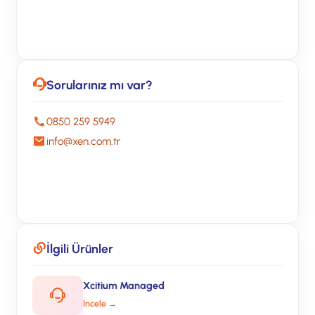
Xcitium Endpoint Çözümleri
Sorularınız mı var?
0850 259 5949
info@xen.com.tr
Ücretsiz Görüşme
İlgili Ürünler
Xcitium Managed
İncele →