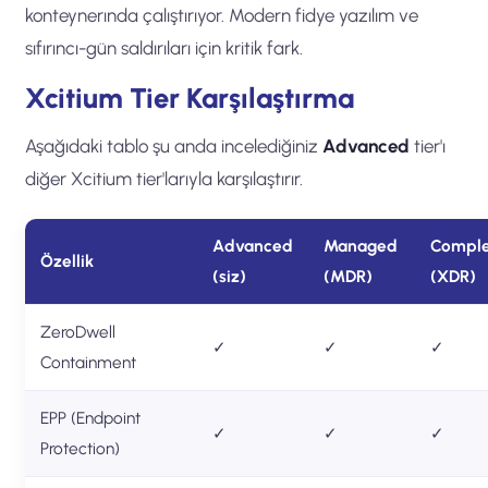
konteynerında çalıştırıyor. Modern fidye yazılım ve
sıfırıncı-gün saldırıları için kritik fark.
Xcitium Tier Karşılaştırma
Aşağıdaki tablo şu anda incelediğiniz
Advanced
tier'ı
diğer Xcitium tier'larıyla karşılaştırır.
Advanced
Managed
Compl
Özellik
(siz)
(MDR)
(XDR)
ZeroDwell
✓
✓
✓
Containment
EPP (Endpoint
✓
✓
✓
Protection)