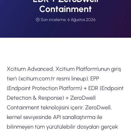
Containment
Son inceleme:
6 Ağustos 2026
Xcitium Advanced, Xcitium Platform'unun giriş
tier'ı (xcitium.com.tr resmi lineup). EPP
(Endpoint Protection Platform) + EDR (Endpoint
Detection & Response) + ZeroDwell
Containment teknolojisini içerir. ZeroDwell,
kernel seviyesinde API sanallaştırma ile
bilinmeyen tüm yürütülebilir dosyaları gerçek