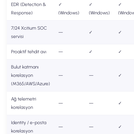
EDR (Detection &
✓
✓
✓
Response)
(Windows)
(Windows)
(Windo
7/24 Xcitium SOC
—
✓
✓
servisi
Proaktif tehdit avı
—
✓
✓
Bulut katmanı
korelasyon
—
—
✓
(M365/AWS/Azure)
Ağ telemetri
—
—
✓
korelasyon
Identity / e-posta
—
—
✓
korelasyon