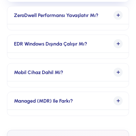
ZeroDwell Performansı Yavaşlatır Mı?
OS-seviye sanallaştırma kullanır, hypervisor
değil. Kullanıcı %99 senaryoda fark etmez;
EDR Windows Dışında Çalışır Mı?
yoğun I/O yazılımları için allowlist çözümü
vardır.
Hayır — EDR modülü şu an Windows-only.
ZeroDwell + EPP koruması macOS/Linux için
Mobil Cihaz Dahil Mi?
de geçerli.
iOS/Android için Xcitium Mobile var ancak
ayrı seat olarak lisanslanır. Distribütöre kesin
Managed (MDR) Ile Farkı?
SKU bazında teyit aldırılması önerilir.
Advanced = teknoloji (kendi ekibin yönetir).
Managed = aynı teknoloji + 7/24 Xcitium