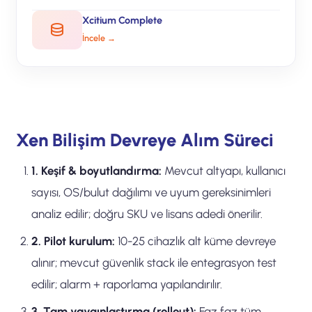
Xcitium Complete
İncele →
Xen Bilişim Devreye Alım Süreci
1. Keşif & boyutlandırma:
Mevcut altyapı, kullanıcı
sayısı, OS/bulut dağılımı ve uyum gereksinimleri
analiz edilir; doğru SKU ve lisans adedi önerilir.
2. Pilot kurulum:
10-25 cihazlık alt küme devreye
alınır; mevcut güvenlik stack ile entegrasyon test
edilir; alarm + raporlama yapılandırılır.
3. Tam yaygınlaştırma (rollout):
Faz faz tüm