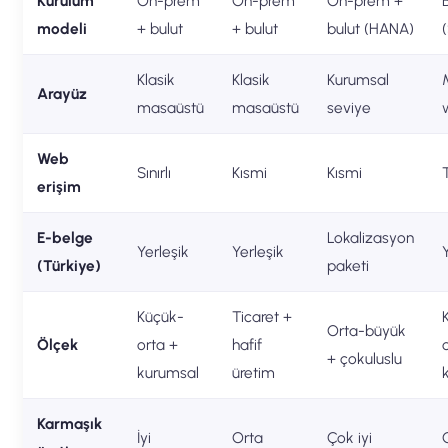
Kurulum
On-prem
On-prem
On-prem +
modeli
+ bulut
+ bulut
bulut (HANA)
Klasik
Klasik
Kurumsal
Arayüz
masaüstü
masaüstü
seviye
Web
Sınırlı
Kısmi
Kısmi
erişim
E-belge
Lokalizasyon
Yerleşik
Yerleşik
(Türkiye)
paketi
Küçük-
Ticaret +
Orta-büyük
Ölçek
orta +
hafif
+ çokuluslu
kurumsal
üretim
Karmaşık
İyi
Orta
Çok iyi