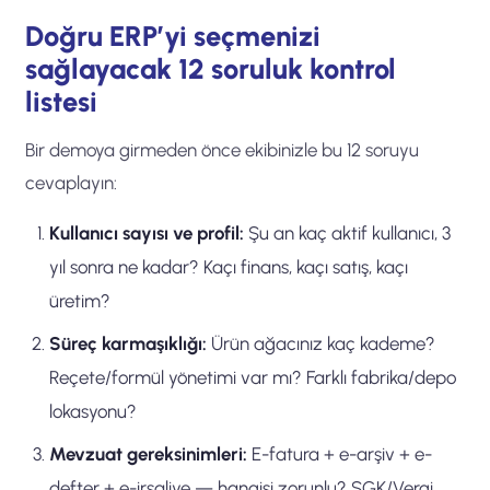
Doğru ERP’yi seçmenizi
sağlayacak 12 soruluk kontrol
listesi
Bir demoya girmeden önce ekibinizle bu 12 soruyu
cevaplayın:
Kullanıcı sayısı ve profil:
Şu an kaç aktif kullanıcı, 3
yıl sonra ne kadar? Kaçı finans, kaçı satış, kaçı
üretim?
Süreç karmaşıklığı:
Ürün ağacınız kaç kademe?
Reçete/formül yönetimi var mı? Farklı fabrika/depo
lokasyonu?
Mevzuat gereksinimleri:
E-fatura + e-arşiv + e-
defter + e-irsaliye — hangisi zorunlu? SGK/Vergi