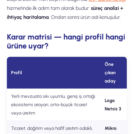
hizmetinde ilk adım tam olarak budur:
süreç analizi +
ihtiyaç haritalama
. Ondan sonra ürün adı konuşulur.
Karar matrisi — hangi profil hangi
ürüne uyar?
Öne
Profil
çıkan
aday
Yerli mevzuata sıkı uyumlu, geniş iş ortağı
Logo
ekosistemi arayan, orta-büyük ticaret
Netsis 3
veya üretim
Ticaret, dağıtım veya hafif üretim odaklı,
Mikro