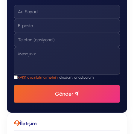
KVKK aydınlatma metnini
okudum, onaylıyorum.
Gönder
İletişim