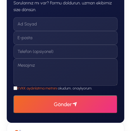
Sorularınız mı var? Formu doldurun, uzman ekibimiz
size dönsün.
KVKK aydınlatma metnini
okudum, onaylıyorum.
Gönder