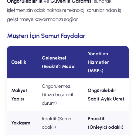
Öngörülebilirlik
ve
Güvenlik Garantisi
sunarak
işletmenizin odak noktasını teknoloji sorunlarından iş
geliştirmeye kaydırmanızı sağlar.
Müşteri İçin Somut Faydalar
Yönetilen
Geleneksel
Özellik
Hizmetler
(Reaktif) Model
(MSPs)
Öngörülemez
Maliyet
Öngörülebilir
(Arıza başı, acil
Yapısı
Sabit Aylık Ücret
durum)
Reaktif (Sorun
Proaktif
Yaklaşım
odaklı)
(Önleyici odaklı)