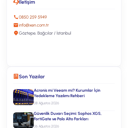
İletişim
0850 259 5949
info@xen.com.tr
Göztepe, Bağcılar / İstanbul
Ücretsiz Teklif Alın
Son Yazılar
Acronis mi Veeam mi? Kurumlar İçin
Yedekleme Yazılımı Rehberi
08 Ağustos 2026
Güvenlik Duvarı Seçimi: Sophos XGS,
FortiGate ve Palo Alto Farkları
06 Ağustos 2026