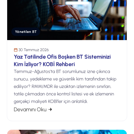
Yönetilen BT
30 Temmuz 2026
Yaz Tatilinde Ofis Boşken BT Sisteminizi
Kim İzliyor? KOBİ Rehberi
Temmuz-Ağustos'ta BT sorumlunuz izne çıkınca
sunucu, yedekleme ve güvenlik kim tarafından takip
ediliyor? RMM/MDR ile uzaktan izlemenin sınırları,
tatile çıkmadan önce kontrol listesi ve ek izlemenin
gerçekçi maliyeti KOBİ'ler için anlatıldı.
: Yaz Tatilinde Ofis Boşken BT Sistemin
Devamını Oku