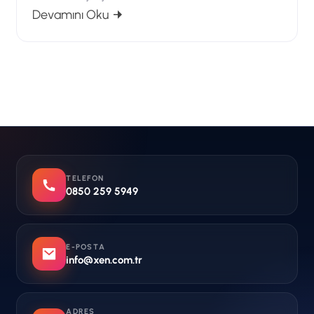
: BT Bakım Anlaşması Fiyatları 2026: Kul
Devamını Oku
TELEFON
0850 259 5949
E-POSTA
info@xen.com.tr
ADRES