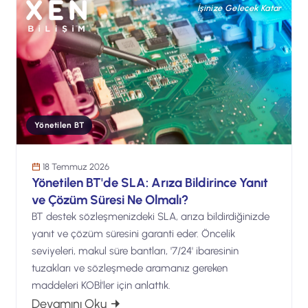
İşinize Gelecek Katar
Yönetilen BT
18 Temmuz 2026
Yönetilen BT'de SLA: Arıza Bildirince Yanıt
ve Çözüm Süresi Ne Olmalı?
BT destek sözleşmenizdeki SLA, arıza bildirdiğinizde
yanıt ve çözüm süresini garanti eder. Öncelik
seviyeleri, makul süre bantları, '7/24' ibaresinin
tuzakları ve sözleşmede aramanız gereken
maddeleri KOBİ'ler için anlattık.
: Yönetilen BT'de SLA: Arıza Bildirinc
Devamını Oku